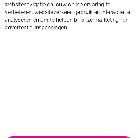
websitenavigatie en jouw online ervaring te
verbeteren, websiteverkeer, gebruik en interactie te
Stuur ons een bericht
analyseren en om te helpen bij onze marketing- en
advertentie-inspanningen.
Van Maanenstraat 8
3038 CZ
Rotterdam
010-4662580
vanmaanenbad@sportfondsen.nl