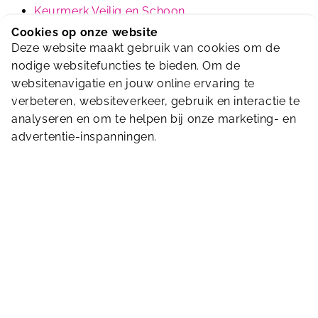
Keurmerk Veilig en Schoon
Licentie Nationale Zwemdiploma’s
Cookies op onze website
Duurzaam gastvrij
(onderschreven door
Green
Deze website maakt gebruik van cookies om de
Key
)
nodige websitefuncties te bieden. Om de
Blue Cap
websitenavigatie en jouw online ervaring te
verbeteren, websiteverkeer, gebruik en interactie te
Groencertificaat
analyseren en om te helpen bij onze marketing- en
Wij beschikken over een groencertificaat. Een
advertentie-inspanningen.
officiële verklaring dat energiebedrijf ENGIE groene
stroom levert aan ons. Dit houdt in dat onze stroom
100% groen is en daarmee duurzaam is opgewekt.
We vinden het belangrijk om duurzaam te
ondernemen, dit is tenslotte beter voor het milieu.
Groene stroom is energie die is opgewekt uit
zogenaamde ‘hernieuwbare bronnen’. Dat zijn
bronnen die nooit opraken, zoals de kracht van de
zon, de wind en stromend water. Ook biomassa is
een bron van groene stroom.