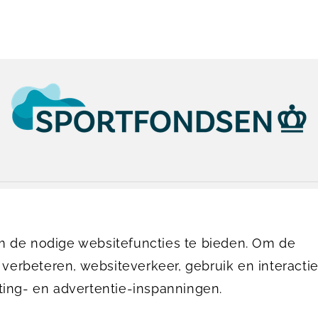
010-4662580
vanmaanenbad@sportfondsen.nl
 de nodige websitefuncties te bieden. Om de
 verbeteren, websiteverkeer, gebruik en interactie
© Koninklijke Sportfondsen 2026
ting- en advertentie-inspanningen.
& Algemene voorwaarden
Privacyverklaring & policy