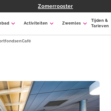
Zomerrooster
Tijden &
nbad
Activiteiten
Zwemles
Tarieven
ortfondsenCafé